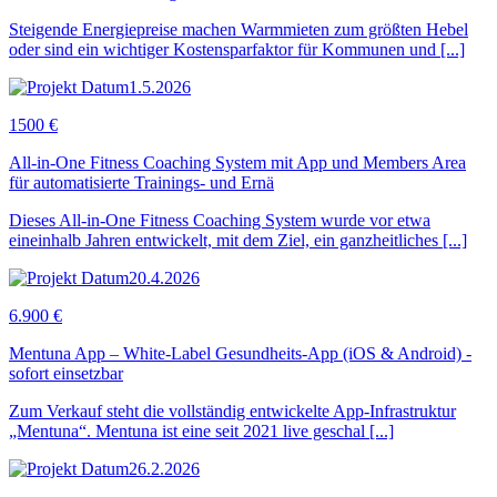
Steigende Energiepreise machen Warmmieten zum größten Hebel
oder sind ein wichtiger Kostensparfaktor für Kommunen und [...]
1.5.2026
1500 €
All-in-One Fitness Coaching System mit App und Members Area
für automatisierte Trainings- und Ernä
Dieses All-in-One Fitness Coaching System wurde vor etwa
eineinhalb Jahren entwickelt, mit dem Ziel, ein ganzheitliches [...]
20.4.2026
6.900 €
Mentuna App – White-Label Gesundheits-App (iOS & Android) -
sofort einsetzbar
Zum Verkauf steht die vollständig entwickelte App-Infrastruktur
„Mentuna“. Mentuna ist eine seit 2021 live geschal [...]
26.2.2026