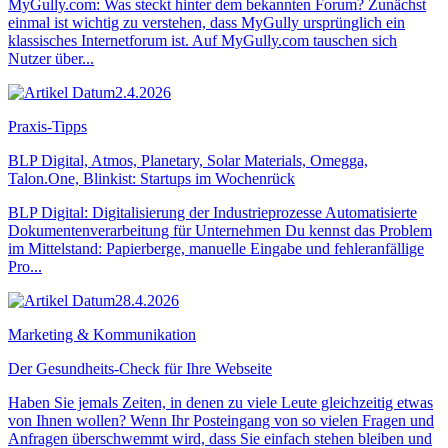
MyGully.com: Was steckt hinter dem bekannten Forum? Zunächst
einmal ist wichtig zu verstehen, dass MyGully ursprünglich ein
klassisches Internetforum ist. Auf MyGully.com tauschen sich
Nutzer über...
2.4.2026
Praxis-Tipps
BLP Digital, Atmos, Planetary, Solar Materials, Omegga,
Talon.One, Blinkist: Startups im Wochenrück
BLP Digital: Digitalisierung der Industrieprozesse Automatisierte
Dokumentenverarbeitung für Unternehmen Du kennst das Problem
im Mittelstand: Papierberge, manuelle Eingabe und fehleranfällige
Pro...
28.4.2026
Marketing & Kommunikation
Der Gesundheits-Check für Ihre Webseite
Haben Sie jemals Zeiten, in denen zu viele Leute gleichzeitig etwas
von Ihnen wollen? Wenn Ihr Posteingang von so vielen Fragen und
Anfragen überschwemmt wird, dass Sie einfach stehen bleiben und