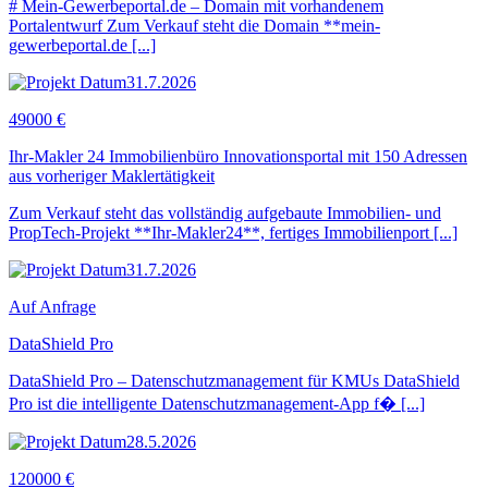
# Mein-Gewerbeportal.de – Domain mit vorhandenem
Portalentwurf Zum Verkauf steht die Domain **mein-
gewerbeportal.de [...]
31.7.2026
49000 €
Ihr-Makler 24 Immobilienbüro Innovationsportal mit 150 Adressen
aus vorheriger Maklertätigkeit
Zum Verkauf steht das vollständig aufgebaute Immobilien- und
PropTech-Projekt **Ihr-Makler24**, fertiges Immobilienport [...]
31.7.2026
Auf Anfrage
DataShield Pro
DataShield Pro – Datenschutzmanagement für KMUs DataShield
Pro ist die intelligente Datenschutzmanagement-App f� [...]
28.5.2026
120000 €