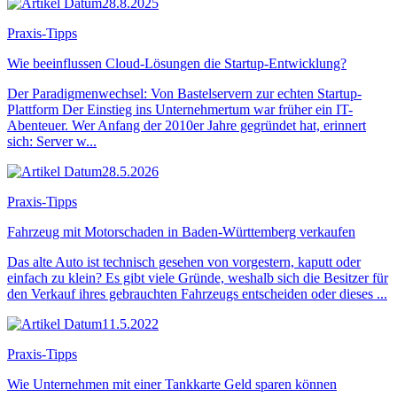
28.8.2025
Praxis-Tipps
Wie beeinflussen Cloud-Lösungen die Startup-Entwicklung?
Der Paradigmenwechsel: Von Bastelservern zur echten Startup-
Plattform Der Einstieg ins Unternehmertum war früher ein IT-
Abenteuer. Wer Anfang der 2010er Jahre gegründet hat, erinnert
sich: Server w...
28.5.2026
Praxis-Tipps
Fahrzeug mit Motorschaden in Baden-Württemberg verkaufen
Das alte Auto ist technisch gesehen von vorgestern, kaputt oder
einfach zu klein? Es gibt viele Gründe, weshalb sich die Besitzer für
den Verkauf ihres gebrauchten Fahrzeugs entscheiden oder dieses ...
11.5.2022
Praxis-Tipps
Wie Unternehmen mit einer Tankkarte Geld sparen können