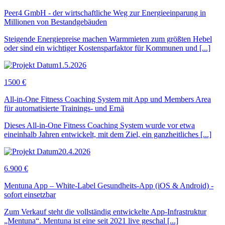
Peer4 GmbH - der wirtschaftliche Weg zur Energieeinparung in
Millionen von Bestandgebäuden
Steigende Energiepreise machen Warmmieten zum größten Hebel
oder sind ein wichtiger Kostensparfaktor für Kommunen und [...]
1.5.2026
1500 €
All-in-One Fitness Coaching System mit App und Members Area
für automatisierte Trainings- und Ernä
Dieses All-in-One Fitness Coaching System wurde vor etwa
eineinhalb Jahren entwickelt, mit dem Ziel, ein ganzheitliches [...]
20.4.2026
6.900 €
Mentuna App – White-Label Gesundheits-App (iOS & Android) -
sofort einsetzbar
Zum Verkauf steht die vollständig entwickelte App-Infrastruktur
„Mentuna“. Mentuna ist eine seit 2021 live geschal [...]