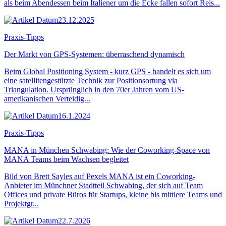
als beim Abendessen beim Italiener um die Ecke fallen sofort Reis...
23.12.2025
Praxis-Tipps
Der Markt von GPS-Systemen: überraschend dynamisch
Beim Global Positioning System - kurz GPS - handelt es sich um
eine satellitengestützte Technik zur Positionsortung via
Triangulation. Ursprünglich in den 70er Jahren vom US-
amerikanischen Verteidig...
16.1.2024
Praxis-Tipps
MANA in München Schwabing: Wie der Coworking-Space von
MANA Teams beim Wachsen begleitet
Bild von Brett Sayles auf Pexels MANA ist ein Coworking-
Anbieter im Münchner Stadtteil Schwabing, der sich auf Team
Offices und private Büros für Startups, kleine bis mittlere Teams und
Projektgr...
22.7.2026