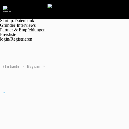
Navigation
Marktplatz
Magazin
Jobanzeigen
Startup-Datenbank
Gründer-Interviews
Partner & Empfehlungen
Preisliste
login/Registrieren
Startseite
>
Magazin
>
..