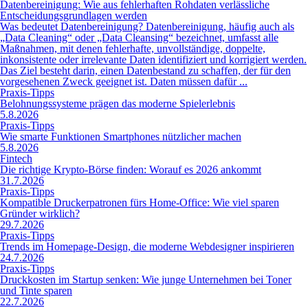
Datenbereinigung: Wie aus fehlerhaften Rohdaten verlässliche
Entscheidungsgrundlagen werden
Was bedeutet Datenbereinigung? Datenbereinigung, häufig auch als
„Data Cleaning“ oder „Data Cleansing“ bezeichnet, umfasst alle
Maßnahmen, mit denen fehlerhafte, unvollständige, doppelte,
inkonsistente oder irrelevante Daten identifiziert und korrigiert werden.
Das Ziel besteht darin, einen Datenbestand zu schaffen, der für den
vorgesehenen Zweck geeignet ist. Daten müssen dafür ...
Praxis-Tipps
Belohnungssysteme prägen das moderne Spielerlebnis
5.8.2026
Praxis-Tipps
Wie smarte Funktionen Smartphones nützlicher machen
5.8.2026
Fintech
Die richtige Krypto-Börse finden: Worauf es 2026 ankommt
31.7.2026
Praxis-Tipps
Kompatible Druckerpatronen fürs Home-Office: Wie viel sparen
Gründer wirklich?
29.7.2026
Praxis-Tipps
Trends im Homepage-Design, die moderne Webdesigner inspirieren
24.7.2026
Praxis-Tipps
Druckkosten im Startup senken: Wie junge Unternehmen bei Toner
und Tinte sparen
22.7.2026