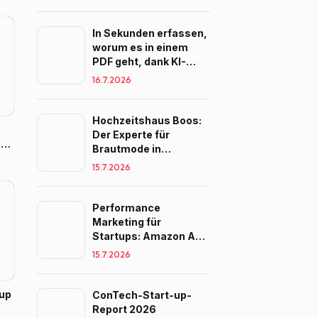
In Sekunden erfassen,
worum es in einem
PDF geht, dank KI-
Zusammenfassung
16.7.2026
Hochzeitshaus Boos:
Der Experte für
s
Brautmode in
l
Süddeutschland
15.7.2026
Performance
Marketing für
Startups: Amazon Ads
im Vergleich zu Google
15.7.2026
und Meta
tup
ConTech-Start-up-
Report 2026