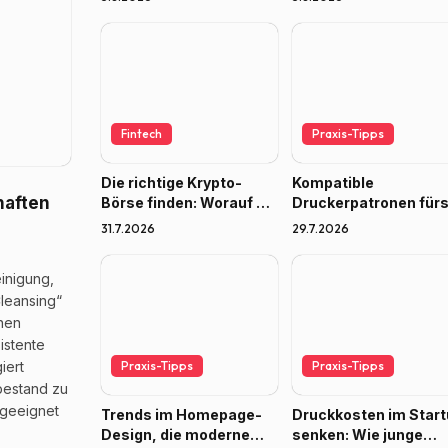
Fintech
Praxis-Tipps
Die richtige Krypto-
Kompatible
haften
Börse finden: Worauf es
Druckerpatronen für
2026 ankommt
Home-Office: Wie vie
31.7.2026
29.7.2026
sparen Gründer
n
wirklich?
inigung,
Cleansing“
nen
istente
iert
Praxis-Tipps
Praxis-Tipps
bestand zu
 geeignet
Trends im Homepage-
Druckkosten im Star
Design, die moderne
senken: Wie junge