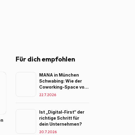
Für dich empfohlen
MANA in München
Schwabing: Wie der
Coworking-Space von
MANA Teams beim
22.7.2026
Wachsen begleitet
Ist „Digital-First“ der
richtige Schritt für
en
dein Unternehmen?
20.7.2026