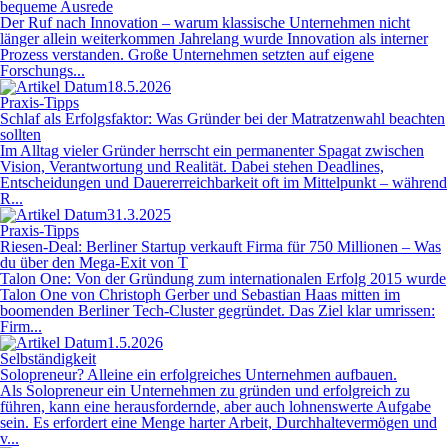
bequeme Ausrede
Der Ruf nach Innovation – warum klassische Unternehmen nicht
länger allein weiterkommen Jahrelang wurde Innovation als interner
Prozess verstanden. Große Unternehmen setzten auf eigene
Forschungs...
18.5.2026
Praxis-Tipps
Schlaf als Erfolgsfaktor: Was Gründer bei der Matratzenwahl beachten
sollten
Im Alltag vieler Gründer herrscht ein permanenter Spagat zwischen
Vision, Verantwortung und Realität. Dabei stehen Deadlines,
Entscheidungen und Dauererreichbarkeit oft im Mittelpunkt – während
R...
31.3.2025
Praxis-Tipps
Riesen-Deal: Berliner Startup verkauft Firma für 750 Millionen – Was
du über den Mega-Exit von T
Talon One: Von der Gründung zum internationalen Erfolg 2015 wurde
Talon One von Christoph Gerber und Sebastian Haas mitten im
boomenden Berliner Tech-Cluster gegründet. Das Ziel klar umrissen:
Firm...
1.5.2026
Selbständigkeit
Solopreneur? Alleine ein erfolgreiches Unternehmen aufbauen.
Als Solopreneur ein Unternehmen zu gründen und erfolgreich zu
führen, kann eine herausfordernde, aber auch lohnenswerte Aufgabe
sein. Es erfordert eine Menge harter Arbeit, Durchhaltevermögen und
v...