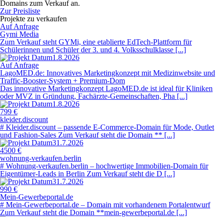
Domains zum Verkauf an.
Zur Preisliste
Projekte zu verkaufen
Auf Anfrage
Gymi Media
Zum Verkauf steht GYMi, eine etablierte EdTech-Plattform für
Schülerinnen und Schüler der 3. und 4. Volksschulklasse [...]
1.8.2026
Auf Anfrage
LagoMED.de: Innovatives Marketingkonzept mit Medizinwebsite und
Traffic-Booster-System + Premium-Dom
Das innovative Marketingkonzept LagoMED.de ist ideal für Kliniken
oder MVZ in Gründung, Fachärzte-Gemeinschaften, Pha [...]
1.8.2026
799 €
kleider.discount
# Kleider.discount – passende E-Commerce-Domain für Mode, Outlet
und Fashion-Sales Zum Verkauf steht die Domain ** [...]
31.7.2026
4500 €
wohnung-verkaufen.berlin
# Wohnung-verkaufen.berlin – hochwertige Immobilien-Domain für
Eigentümer-Leads in Berlin Zum Verkauf steht die D [...]
31.7.2026
990 €
Mein-Gewerbeportal.de
# Mein-Gewerbeportal.de – Domain mit vorhandenem Portalentwurf
Zum Verkauf steht die Domain **mein-gewerbeportal.de [...]