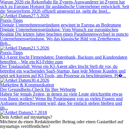
Warum 2026 ein Rekordjahr für Zypern-Auswanderer ist Zypern hat
sich zu Europas Hotspot für ausländische Unternehmer entwickelt. Seit
die Steuerreform 2026 offiziell umgesetzt ist, sieht die Insel...
27.5.2026
Praxis-Tipps
Digitale Unternehmensgründung gewinnt in Europa an Bedeutung
Digitale Unternehmensgründung: Vom Wunsch zur europäischen
Realität Die letzten Jahre brachten einen Paradigmenwechsel in puncto
Unternehmensgründung. Wo das klassische Bild von Zettelbergen,
Beh...
21.5.2026
Praxis-Tipps
KI-Agent löscht Firmendaten: Datenbank, Backups und Kundendaten
betroffen – Wie ein KI-Fehler zum
Der Totalausfall: Wenn ein KI-Agent alles löscht Stell dir vor, du
betreibst ein wachsendes SaaS-Startup, hast jede Menge Kunden und
setzt seit kurzem auf KI-Tools, um Prozesse zu beschleunigen. Pl�...
30.4.2026
Marketing & Kommunikation
Der Gesundheits-Check für Ihre Webseite
Haben Sie jemals Zeiten, in denen zu viele Leute gleichzeitig etwas
von Ihnen wollen? Wenn Ihr Posteingang von so vielen Fragen und
Anfragen überschwemmt wird, dass Sie einfach stehen bleiben und
üb...
2.7.2018
Dein Artikel auf mystartups?
Möchtest du einen Redaktioneller Beitrag oder einen Gastartikel auf
mystartups veröffentlichen?