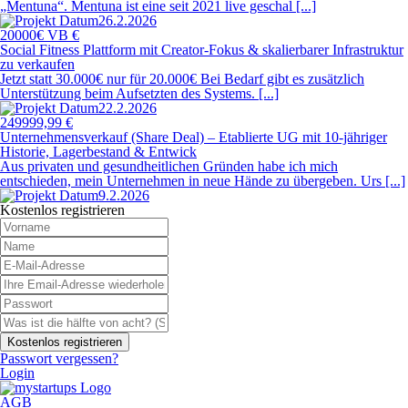
„Mentuna“. Mentuna ist eine seit 2021 live geschal [...]
26.2.2026
20000€ VB €
Social Fitness Plattform mit Creator-Fokus & skalierbarer Infrastruktur
zu verkaufen
Jetzt statt 30.000€ nur für 20.000€ Bei Bedarf gibt es zusätzlich
Unterstützung beim Aufsetzten des Systems. [...]
22.2.2026
249999,99 €
Unternehmensverkauf (Share Deal) – Etablierte UG mit 10-jähriger
Historie, Lagerbestand & Entwick
Aus privaten und gesundheitlichen Gründen habe ich mich
entschieden, mein Unternehmen in neue Hände zu übergeben. Urs [...]
9.2.2026
Kostenlos registrieren
Passwort vergessen?
Login
AGB