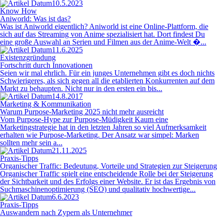
10.5.2023
Know How
Aniworld: Was ist das?
Was ist Aniworld eigentlich? Aniworld ist eine Online-Plattform, die
sich auf das Streaming von Anime spezialisiert hat. Dort findest Du
eine große Auswahl an Serien und Filmen aus der Anime-Welt �...
11.6.2025
Existenzgründung
Fortschritt durch Innovationen
Seien wir mal ehrlich. Für ein junges Unternehmen gibt es doch nichts
Schwierigeres, als sich gegen all die etablierten Konkurrenten auf dem
Markt zu behaupten. Nicht nur in den ersten ein bis...
14.8.2017
Marketing & Kommunikation
Warum Purpose-Marketing 2025 nicht mehr ausreicht
Vom Purpose-Hype zur Purpose-Müdigkeit Kaum eine
Marketingstrategie hat in den letzten Jahren so viel Aufmerksamkeit
erhalten wie Purpose-Marketing. Der Ansatz war simpel: Marken
sollten mehr sein a...
21.11.2025
Praxis-Tipps
Organischer Traffic: Bedeutung, Vorteile und Strategien zur Steigerung
Organischer Traffic spielt eine entscheidende Rolle bei der Steigerung
der Sichtbarkeit und des Erfolgs einer Website. Er ist das Ergebnis von
Suchmaschinenoptimierung (SEO) und qualitativ hochwertige...
6.6.2023
Praxis-Tipps
Auswandern nach Zypern als Unternehmer