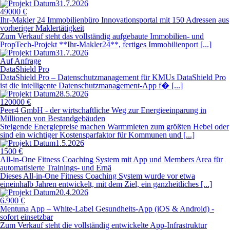
31.7.2026
49000 €
Ihr-Makler 24 Immobilienbüro Innovationsportal mit 150 Adressen aus
vorheriger Maklertätigkeit
Zum Verkauf steht das vollständig aufgebaute Immobilien- und
PropTech-Projekt **Ihr-Makler24**, fertiges Immobilienport [...]
31.7.2026
Auf Anfrage
DataShield Pro
DataShield Pro – Datenschutzmanagement für KMUs DataShield Pro
ist die intelligente Datenschutzmanagement-App f� [...]
28.5.2026
120000 €
Peer4 GmbH - der wirtschaftliche Weg zur Energieeinparung in
Millionen von Bestandgebäuden
Steigende Energiepreise machen Warmmieten zum größten Hebel oder
sind ein wichtiger Kostensparfaktor für Kommunen und [...]
1.5.2026
1500 €
All-in-One Fitness Coaching System mit App und Members Area für
automatisierte Trainings- und Ernä
Dieses All-in-One Fitness Coaching System wurde vor etwa
eineinhalb Jahren entwickelt, mit dem Ziel, ein ganzheitliches [...]
20.4.2026
6.900 €
Mentuna App – White-Label Gesundheits-App (iOS & Android) -
sofort einsetzbar
Zum Verkauf steht die vollständig entwickelte App-Infrastruktur