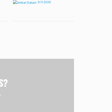
9.11.2020
S?
f