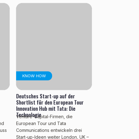
KNOW HOW
Deutsches Start-up auf der
Shortlist für den European Tour
Innovation Hub mit Tata: Die
Technologie
Venture-Capital-Firmen, die
nd
European Tour und Tata
muss
Communications entwickeln drei
n
Start-up-Ideen weiter London, UK –