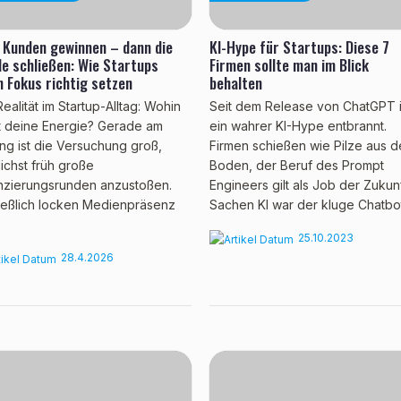
 Kunden gewinnen – dann die
KI-Hype für Startups: Diese 7
e schließen: Wie Startups
Firmen sollte man im Blick
n Fokus richtig setzen
behalten
Realität im Startup-Alltag: Wohin
Seit dem Release von ChatGPT i
ßt deine Energie? Gerade am
ein wahrer KI-Hype entbrannt.
ng ist die Versuchung groß,
Firmen schießen wie Pilze aus 
ichst früh große
Boden, der Beruf des Prompt
nzierungsrunden anzustoßen.
Engineers gilt als Job der Zukunf
ießlich locken Medienpräsenz
Sachen KI war der kluge Chatbot 
25.10.2023
28.4.2026