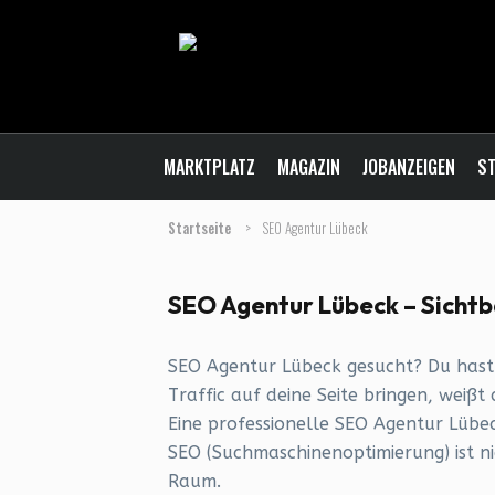
MARKTPLATZ
MAGAZIN
JOBANZEIGEN
ST
Startseite
>
SEO Agentur Lübeck
SEO Agentur Lübeck – Sichtba
SEO Agentur Lübeck gesucht? Du hast 
Traffic auf deine Seite bringen, weißt
Eine professionelle SEO Agentur Lübe
SEO (Suchmaschinenoptimierung) ist ni
Raum.