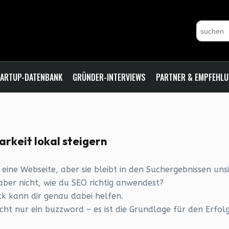
ARTUP-DATENBANK
GRÜNDER-INTERVIEWS
PARTNER & EMPFEHL
rkeit lokal steigern
eine Webseite, aber sie bleibt in den Suchergebnissen un
 aber nicht, wie du SEO richtig anwendest?
ck kann dir genau dabei helfen.
cht nur ein buzzword – es ist die Grundlage für den Erfol