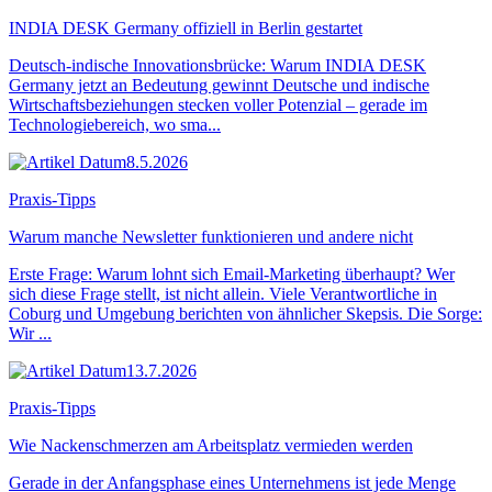
INDIA DESK Germany offiziell in Berlin gestartet
Deutsch-indische Innovationsbrücke: Warum INDIA DESK
Germany jetzt an Bedeutung gewinnt Deutsche und indische
Wirtschaftsbeziehungen stecken voller Potenzial – gerade im
Technologiebereich, wo sma...
8.5.2026
Praxis-Tipps
Warum manche Newsletter funktionieren und andere nicht
Erste Frage: Warum lohnt sich Email-Marketing überhaupt? Wer
sich diese Frage stellt, ist nicht allein. Viele Verantwortliche in
Coburg und Umgebung berichten von ähnlicher Skepsis. Die Sorge:
Wir ...
13.7.2026
Praxis-Tipps
Wie Nackenschmerzen am Arbeitsplatz vermieden werden
Gerade in der Anfangsphase eines Unternehmens ist jede Menge