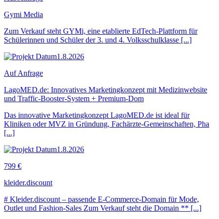
Gymi Media
Zum Verkauf steht GYMi, eine etablierte EdTech-Plattform für
Schülerinnen und Schüler der 3. und 4. Volksschulklasse [...]
1.8.2026
Auf Anfrage
LagoMED.de: Innovatives Marketingkonzept mit Medizinwebsite
und Traffic-Booster-System + Premium-Dom
Das innovative Marketingkonzept LagoMED.de ist ideal für
Kliniken oder MVZ in Gründung, Fachärzte-Gemeinschaften, Pha
[...]
1.8.2026
799 €
kleider.discount
# Kleider.discount – passende E-Commerce-Domain für Mode,
Outlet und Fashion-Sales Zum Verkauf steht die Domain ** [...]