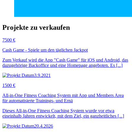
Projekte zu verkaufen
7500 €
Cash Game - Spiele um den täglichen Jackpot
Zum Verkauf wird die App "Cash Game" für iOS und Android, das
dazugehörige Backoffice und eine Homepage angeboten. Es [...]
3.9.2021
1500 €
All-in-One Fitness Coaching System mit App und Members Area
für automatisierte Trainings- und Ernä
Dieses All-in-One Fitness Coaching System wurde vor etwa
eineinhalb Jahren entwickelt, mit dem Ziel, ein ganzheitliches [...]
20.4.2026