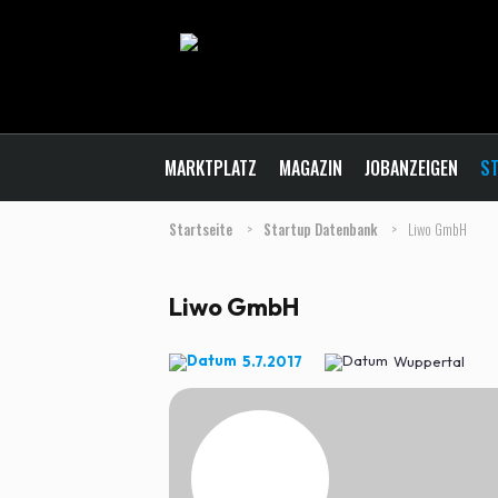
MARKTPLATZ
MAGAZIN
JOBANZEIGEN
ST
Startseite
>
Startup Datenbank
>
Liwo GmbH
Liwo GmbH
5.7.2017
Wuppertal