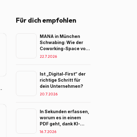
Für dich empfohlen
MANA in München
Schwabing: Wie der
Coworking-Space von
MANA Teams beim
22.7.2026
Wachsen begleitet
Ist „Digital-First“ der
richtige Schritt für
dein Unternehmen?
20.7.2026
In Sekunden erfassen,
worum es in einem
PDF geht, dank KI-
Zusammenfassung
16.7.2026