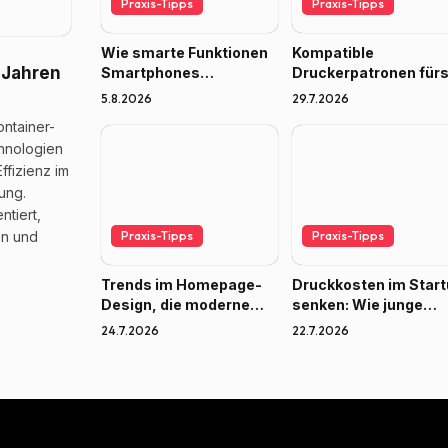
Praxis-Tipps
Praxis-Tipps
Wie smarte Funktionen
Kompatible
 Jahren
Smartphones
Druckerpatronen für
nützlicher machen
Home-Office: Wie vie
5.8.2026
29.7.2026
sparen Gründer
ontainer-
wirklich?
chnologien
ffizienz im
ung.
tiert,
en und
Praxis-Tipps
Praxis-Tipps
Trends im Homepage-
Druckkosten im Star
Design, die moderne
senken: Wie junge
Webdesigner
Unternehmen bei Ton
24.7.2026
22.7.2026
inspirieren
und Tinte sparen