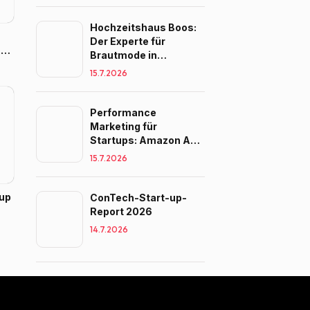
Hochzeitshaus Boos:
Der Experte für
s
Brautmode in
l
Süddeutschland
15.7.2026
Performance
Marketing für
Startups: Amazon Ads
im Vergleich zu Google
15.7.2026
und Meta
tup
ConTech-Start-up-
Report 2026
er
14.7.2026