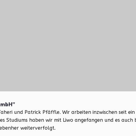
 GmbH”
Taheri und Patrick Pfäffle. Wir arbeiten inzwischen seit ein
es Studiums haben wir mit Liwo angefangen und es auch 
ebenher weiterverfolgt.