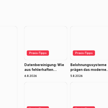
Praxis-Tipps
Praxis-Tipps
Datenbereinigung: Wie
Belohnungssysteme
aus fehlerhaften
prägen das moderne
Rohdaten verlässliche
Spielerlebnis
6.8.2026
5.8.2026
Entscheidungsgrundlag
en werden