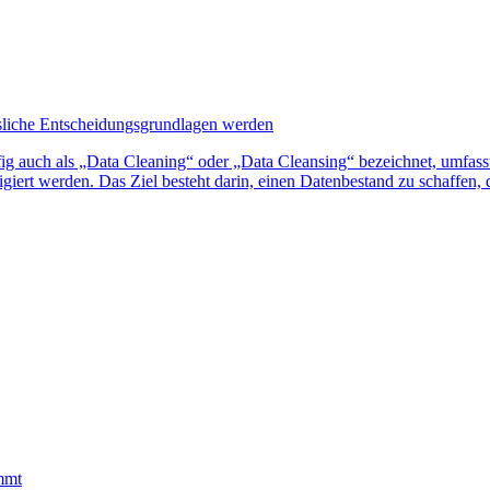
ssliche Entscheidungsgrundlagen werden
g auch als „Data Cleaning“ oder „Data Cleansing“ bezeichnet, umfasst 
rrigiert werden. Das Ziel besteht darin, einen Datenbestand zu schaffen
mmt