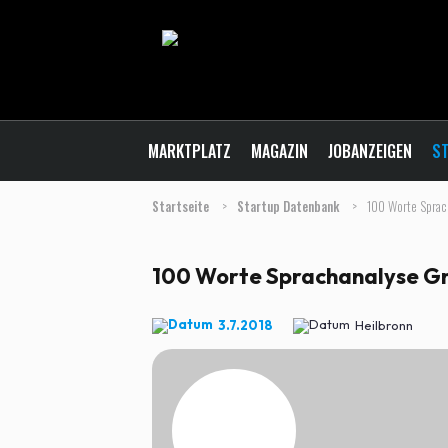
MARKTPLATZ
MAGAZIN
JOBANZEIGEN
ST
Startseite
>
Startup Datenbank
>
100 Worte Spra
100 Worte Sprachanalyse 
3.7.2018
Heilbronn