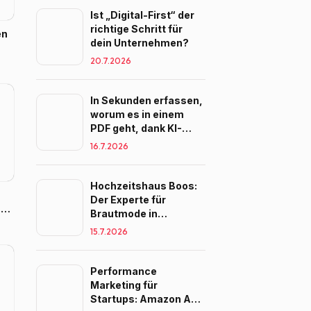
Ist „Digital-First“ der
richtige Schritt für
en
dein Unternehmen?
20.7.2026
In Sekunden erfassen,
worum es in einem
PDF geht, dank KI-
Zusammenfassung
16.7.2026
Hochzeitshaus Boos:
Der Experte für
s
Brautmode in
l
Süddeutschland
15.7.2026
Performance
Marketing für
Startups: Amazon Ads