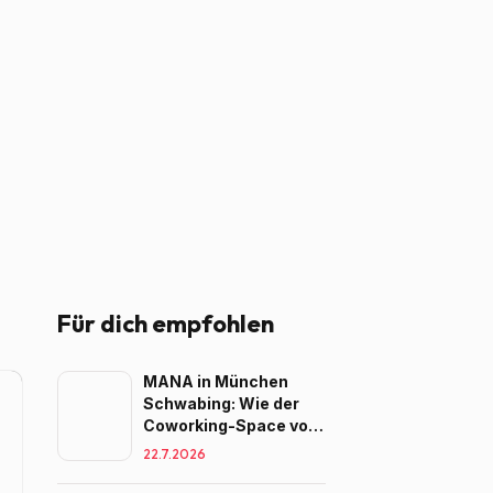
Für dich empfohlen
MANA in München
Schwabing: Wie der
Coworking-Space von
MANA Teams beim
22.7.2026
Wachsen begleitet