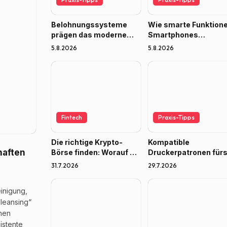
Belohnungssysteme
Wie smarte Funktion
prägen das moderne
Smartphones
Spielerlebnis
nützlicher machen
5.8.2026
5.8.2026
Fintech
Praxis-Tipps
Die richtige Krypto-
Kompatible
haften
Börse finden: Worauf es
Druckerpatronen für
2026 ankommt
Home-Office: Wie vie
31.7.2026
29.7.2026
sparen Gründer
n
wirklich?
inigung,
Cleansing“
nen
istente