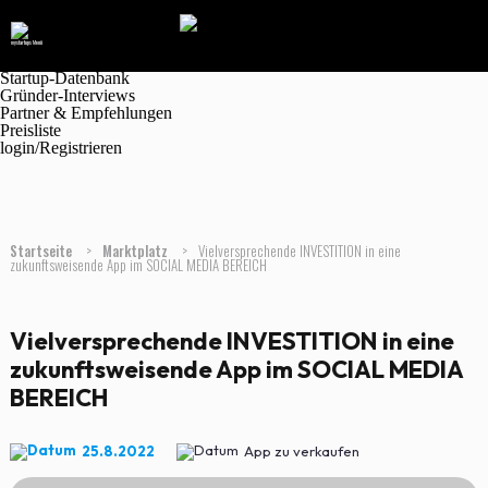
Navigation
Marktplatz
Magazin
Jobanzeigen
Startup-Datenbank
Gründer-Interviews
Partner & Empfehlungen
Preisliste
login/Registrieren
Startseite
>
Marktplatz
>
Vielversprechende INVESTITION in eine
zukunftsweisende App im SOCIAL MEDIA BEREICH
Vielversprechende INVESTITION in eine
zukunftsweisende App im SOCIAL MEDIA
BEREICH
25.8.2022
App zu verkaufen