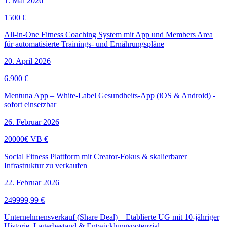
1. Mai 2026
1500 €
All-in-One Fitness Coaching System mit App und Members Area
für automatisierte Trainings- und Ernährungspläne
20. April 2026
6.900 €
Mentuna App – White-Label Gesundheits-App (iOS & Android) -
sofort einsetzbar
26. Februar 2026
20000€ VB €
Social Fitness Plattform mit Creator-Fokus & skalierbarer
Infrastruktur zu verkaufen
22. Februar 2026
249999,99 €
Unternehmensverkauf (Share Deal) – Etablierte UG mit 10-jähriger
Historie, Lagerbestand & Entwicklungspotenzial