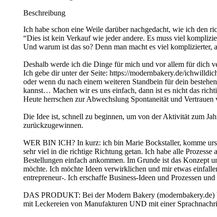
Beschreibung
Ich habe schon eine Weile darüber nachgedacht, wie ich den ri
“Dies ist kein Verkauf wie jeder andere. Es muss viel kompliz
Und warum ist das so? Denn man macht es viel komplizierter, al
Deshalb werde ich die Dinge für mich und vor allem für dich v
Ich gebe dir unter der Seite: https://modernbakery.de/ichwilldi
oder wenn du nach einem weiteren Standbein für dein bestehen
kannst… Machen wir es uns einfach, dann ist es nicht das richt
Heute herrschen zur Abwechslung Spontaneität und Vertrauen 
Die Idee ist, schnell zu beginnen, um von der Aktivität zum Jahr
zurückzugewinnen.
WER BIN ICH? In kurz: ich bin Marie Bockstaller, komme urspr
sehr viel in die richtige Richtung getan. Ich habe alle Prozesse
Bestellungen einfach ankommen. Im Grunde ist das Konzept und 
möchte. Ich möchte Ideen verwirklichen und mir etwas einfalle
entrepreneur-. Ich erschaffe Business-Ideen und Prozessen und
DAS PRODUKT: Bei der Modern Bakery (modernbakery.de) bieten
mit Leckereien von Manufakturen UND mit einer Sprachnachrich