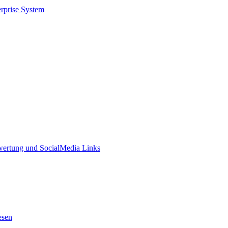
prise System
ewertung und SocialMedia Links
esen