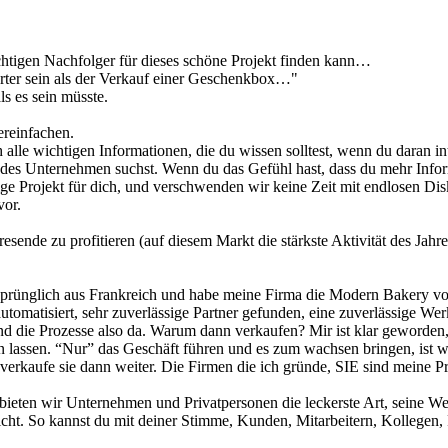
chtigen Nachfolger für dieses schöne Projekt finden kann…
ierter sein als der Verkauf einer Geschenkbox…"
s es sein müsste.
ereinfachen.
ch alle wichtigen Informationen, die du wissen solltest, wenn du daran 
des Unternehmen suchst. Wenn du das Gefühl hast, dass du mehr Inform
ige Projekt für dich, und verschwenden wir keine Zeit mit endlosen Di
vor.
esende zu profitieren (auf diesem Markt die stärkste Aktivität des Jahre
ünglich aus Frankreich und habe meine Firma die Modern Bakery vor ei
 automatisiert, sehr zuverlässige Partner gefunden, eine zuverlässige W
die Prozesse also da. Warum dann verkaufen? Mir ist klar geworden, das
n lassen. “Nur” das Geschäft führen und es zum wachsen bringen, ist we
 verkaufe sie dann weiter. Die Firmen die ich gründe, SIE sind meine
 wir Unternehmen und Privatpersonen die leckerste Art, seine Werts
t. So kannst du mit deiner Stimme, Kunden, Mitarbeitern, Kollegen, 