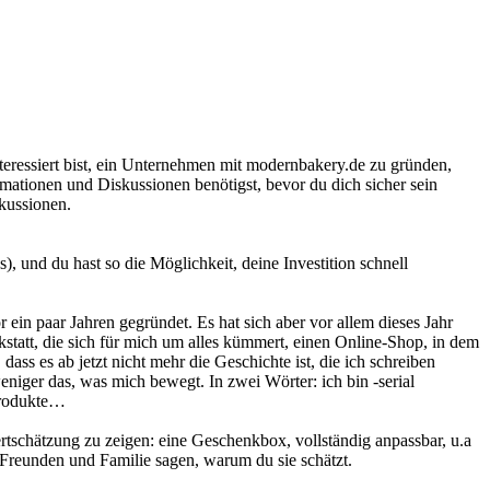
interessiert bist, ein Unternehmen mit modernbakery.de zu gründen,
ationen und Diskussionen benötigst, bevor du dich sicher sein
skussionen.
s), und du hast so die Möglichkeit, deine Investition schnell
n paar Jahren gegründet. Es hat sich aber vor allem dieses Jahr
erkstatt, die sich für mich um alles kümmert, einen Online-Shop, in dem
s es ab jetzt nicht mehr die Geschichte ist, die ich schreiben
niger das, was mich bewegt. In zwei Wörter: ich bin -serial
 Produkte…
chätzung zu zeigen: eine Geschenkbox, vollständig anpassbar, u.a
Freunden und Familie sagen, warum du sie schätzt.