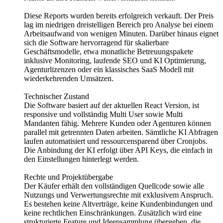
Diese Reports wurden bereits erfolgreich verkauft. Der Preis
lag im niedrigen dreistelligen Bereich pro Analyse bei einem
Arbeitsaufwand von wenigen Minuten. Darüber hinaus eignet
sich die Software hervorragend für skalierbare
Geschäftsmodelle, etwa monatliche Betreuungspakete
inklusive Monitoring, laufende SEO und KI Optimierung,
Agenturlizenzen oder ein klassisches SaaS Modell mit
wiederkehrenden Umsätzen.
Technischer Zustand
Die Software basiert auf der aktuellen React Version, ist
responsive und vollständig Multi User sowie Multi
Mandanten fähig. Mehrere Kunden oder Agenturen können
parallel mit getrennten Daten arbeiten. Sämtliche KI Abfragen
laufen automatisiert und ressourcensparend über Cronjobs.
Die Anbindung der KI erfolgt über API Keys, die einfach in
den Einstellungen hinterlegt werden.
Rechte und Projektübergabe
Der Käufer erhält den vollständigen Quellcode sowie alle
Nutzungs und Verwertungsrechte mit exklusivem Anspruch.
Es bestehen keine Altverträge, keine Kundenbindungen und
keine rechtlichen Einschränkungen. Zusätzlich wird eine
strukturierte Feature und Ideensammlung übergeben, die