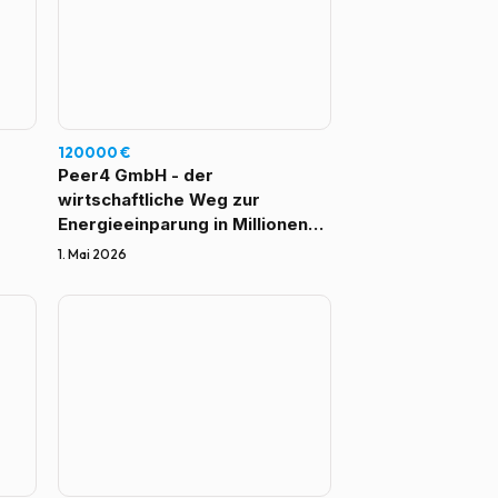
120000 €
Peer4 GmbH - der
wirtschaftliche Weg zur
Energieeinparung in Millionen
von Bestandgebäuden
1. Mai 2026