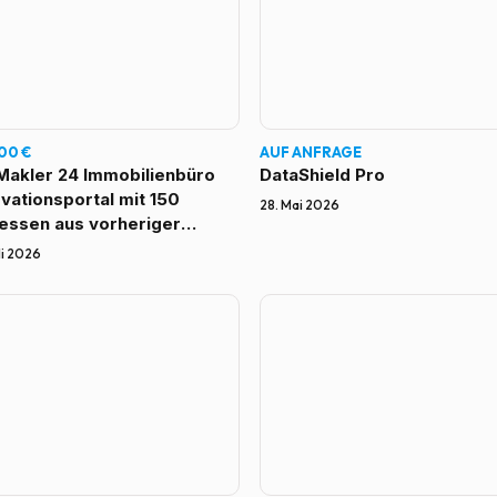
00 €
AUF ANFRAGE
-Makler 24 Immobilienbüro
DataShield Pro
ovationsportal mit 150
28. Mai 2026
essen aus vorheriger
lertätigkeit
uli 2026