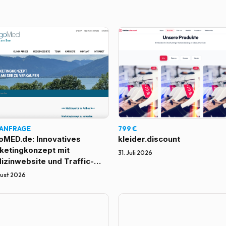
 ANFRAGE
799 €
oMED.de: Innovatives
kleider.discount
ketingkonzept mit
31. Juli 2026
izinwebsite und Traffic-
ster-System + Premium-
gust 2026
ains