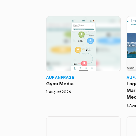
AUF ANFRAGE
AUF
Gymi Media
Lag
Mar
1. August 2026
Med
Boo
1. Au
Dom