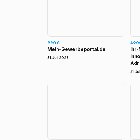
990 €
490
Mein-Gewerbeportal.de
Ihr
Inn
31. Juli 2026
Adr
Mak
31. J