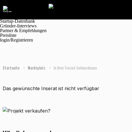
Navigation
Marktplatz
Magazin
Jobanzeigen
Startup-Datenbank
Gründer-Interviews
Partner & Empfehlungen
Preisliste
login/Registrieren
Startseite
>
Marktplatz
>
In Ihrer Freizeit Geldverdienen
Das gewünschte Inserat ist nicht verfügbar