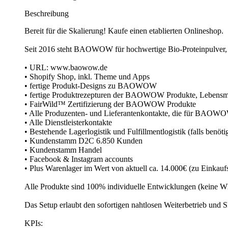
Beschreibung
Bereit für die Skalierung! Kaufe einen etablierten Onlineshop.
Seit 2016 steht BAOWOW für hochwertige Bio-Proteinpulver, S
• URL: www.baowow.de
• Shopify Shop, inkl. Theme und Apps
• fertige Produkt-Designs zu BAOWOW
• fertige Produktrezepturen der BAOWOW Produkte, Lebensmitt
• FairWild™ Zertifizierung der BAOWOW Produkte
• Alle Produzenten- und Lieferantenkontakte, die für BAOWO
• Alle Dienstleisterkontakte
• Bestehende Lagerlogistik und Fulfillmentlogistik (falls benötig
• Kundenstamm D2C 6.850 Kunden
• Kundenstamm Handel
• Facebook & Instagram accounts
• Plus Warenlager im Wert von aktuell ca. 14.000€ (zu Einkauf
Alle Produkte sind 100% individuelle Entwicklungen (keine White
Das Setup erlaubt den sofortigen nahtlosen Weiterbetrieb und S
KPIs: