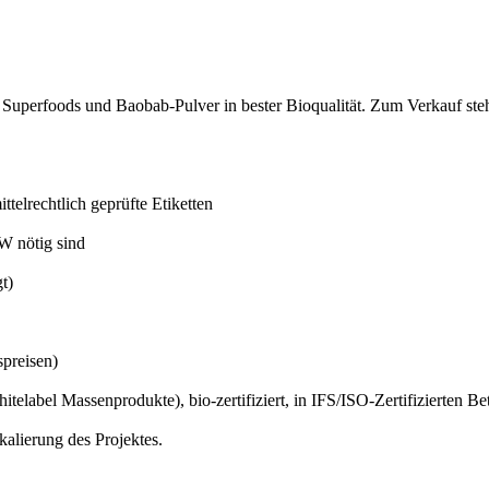
uperfoods und Baobab-Pulver in bester Bioqualität. Zum Verkauf steh
elrechtlich geprüfte Etiketten
W nötig sind
t)
spreisen)
label Massenprodukte), bio-zertifiziert, in IFS/ISO-Zertifizierten Betr
kalierung des Projektes.