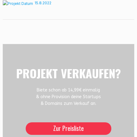
15.8.2022
PROJEKT VERKAUFEN?
Biete schon ab 14,99€ einmalig
& ohne Provision deine Startups
& Domains zum Verkauf an.
Zur Preisliste