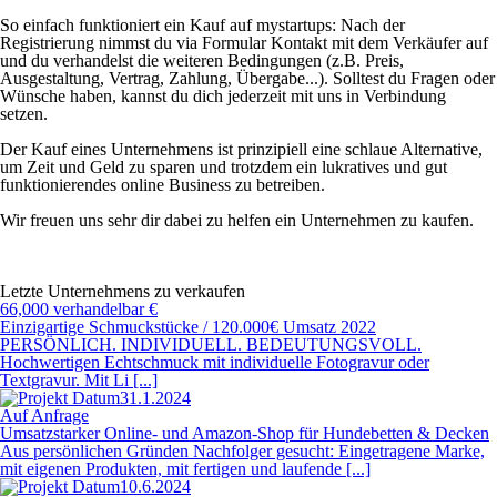
So einfach funktioniert ein Kauf auf mystartups: Nach der
Registrierung nimmst du via Formular Kontakt mit dem Verkäufer auf
und du verhandelst die weiteren Bedingungen (z.B. Preis,
Ausgestaltung, Vertrag, Zahlung, Übergabe...). Solltest du Fragen oder
Wünsche haben, kannst du dich jederzeit mit uns in Verbindung
setzen.
Der Kauf eines Unternehmens ist prinzipiell eine schlaue Alternative,
um Zeit und Geld zu sparen und trotzdem ein lukratives und gut
funktionierendes online Business zu betreiben.
Wir freuen uns sehr dir dabei zu helfen ein Unternehmen zu kaufen.
Letzte Unternehmens zu verkaufen
66,000 verhandelbar €
Einzigartige Schmuckstücke / 120.000€ Umsatz 2022
PERSÖNLICH. INDIVIDUELL. BEDEUTUNGSVOLL.
Hochwertigen Echtschmuck mit individuelle Fotogravur oder
Textgravur. Mit Li [...]
31.1.2024
Auf Anfrage
Umsatzstarker Online- und Amazon-Shop für Hundebetten & Decken
Aus persönlichen Gründen Nachfolger gesucht: Eingetragene Marke,
mit eigenen Produkten, mit fertigen und laufende [...]
10.6.2024