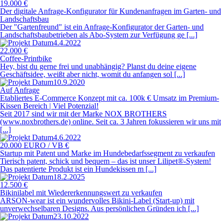
19.000 €
Der digitale Anfrage-Konfigurator für Kundenanfragen im Garten- und
Landschaftsbau
Der "Gartenfreund" ist ein Anfrage-Konfigurator der Garten- und
Landschaftsbaubetrieben als Abo-System zur Verfügung ge [...]
4.4.2022
22.000 €
Coffee-Printbike
Hey, bist du gerne frei und unabhängig? Planst du deine eigene
Geschäftsidee, weißt aber nicht, womit du anfangen sol [...]
10.9.2020
Auf Anfrage
Etabliertes E-Commerce Konzept mit ca. 100k € Umsatz im Premium-
Kissen Bereich | Viel Potenzial!
Seit 2017 sind wir mit der Marke NOX BROTHERS
(www.noxbrothers.de) online. Seit ca. 3 Jahren fokussieren wir uns mit
[...]
4.6.2022
20.000 EURO / VB €
Startup mit Patent und Marke im Hundebedarfssegment zu verkaufen
Tierisch patent, schick und bequem – das ist unser Lilipet®-System!
Das patentierte Produkt ist ein Hundekissen m [...]
18.2.2025
12.500 €
Bikinilabel mit Wiedererkennungswert zu verkaufen
ARSON-wear ist ein wundervolles Bikini-Label (Start-up) mit
unverwechselbaren Designs. Aus persönlichen Gründen ich [...]
23.10.2022