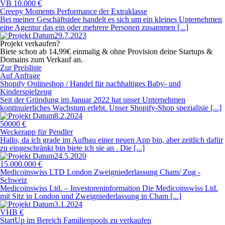
VB 10.000 €
Creepy Moments Performance der Extraklasse
Bei meiner Geschäftsidee handelt es sich um ein kleines Unternehmen
eine Agentur das ein oder mehrere Personen zusammen [...]
29.7.2023
Projekt verkaufen?
Biete schon ab 14,99€ einmalig & ohne Provision deine Startups &
Domains zum Verkauf an.
Zur Preisliste
Auf Anfrage
Shopify Onlineshop / Handel für nachhaltiges Baby- und
Kinderspielzeug
Seit der Gründung im Januar 2022 hat unser Unternehmen
kontinuierliches Wachstum erlebt. Unser Shopify-Shop spezialisie [...]
8.2.2024
50000 €
Weckerapp für Pendler
Hallo, da ich grade im Aufbau einer neuen App bin, aber zeitlich dafür
zu eingeschränkt bin biete ich sie an . Die [...]
24.5.2020
15.000.000 €
Medicoinswiss LTD London Zweigniederlassung Cham/ Zug -
Schweiz
Medicoinswiss Ltd. – Investoreninformation Die Medicoinswiss Ltd.
mit Sitz in London und Zweigniederlassung in Cham [...]
3.1.2024
VHB €
StartUp im Bereich Familienpools zu verkaufen