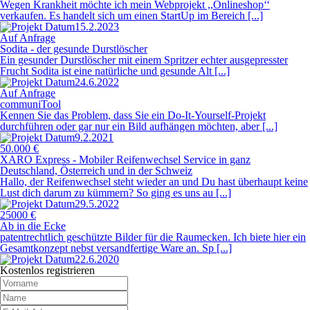
Wegen Krankheit möchte ich mein Webprojekt ,,Onlineshop‘‘
verkaufen. Es handelt sich um einen StartUp im Bereich [...]
15.2.2023
Auf Anfrage
Sodita - der gesunde Durstlöscher
Ein gesunder Durstlöscher mit einem Spritzer echter ausgepresster
Frucht Sodita ist eine natürliche und gesunde Alt [...]
24.6.2022
Auf Anfrage
communiTool
Kennen Sie das Problem, dass Sie ein Do-It-Yourself-Projekt
durchführen oder gar nur ein Bild aufhängen möchten, aber [...]
9.2.2021
50.000 €
XARO Express - Mobiler Reifenwechsel Service in ganz
Deutschland, Österreich und in der Schweiz
Hallo, der Reifenwechsel steht wieder an und Du hast überhaupt keine
Lust dich darum zu kümmern? So ging es uns au [...]
29.5.2022
25000 €
Ab in die Ecke
patentrechtlich geschützte Bilder für die Raumecken. Ich biete hier ein
Gesamtkonzept nebst versandfertige Ware an. Sp [...]
22.6.2020
Kostenlos registrieren