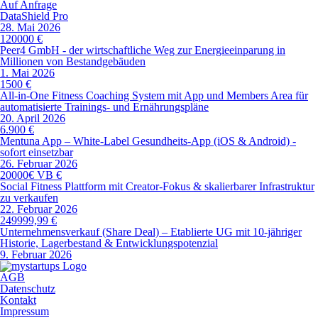
Auf Anfrage
DataShield Pro
28. Mai 2026
120000 €
Peer4 GmbH - der wirtschaftliche Weg zur Energieeinparung in
Millionen von Bestandgebäuden
1. Mai 2026
1500 €
All-in-One Fitness Coaching System mit App und Members Area für
automatisierte Trainings- und Ernährungspläne
20. April 2026
6.900 €
Mentuna App – White-Label Gesundheits-App (iOS & Android) -
sofort einsetzbar
26. Februar 2026
20000€ VB €
Social Fitness Plattform mit Creator-Fokus & skalierbarer Infrastruktur
zu verkaufen
22. Februar 2026
249999,99 €
Unternehmensverkauf (Share Deal) – Etablierte UG mit 10-jähriger
Historie, Lagerbestand & Entwicklungspotenzial
9. Februar 2026
AGB
Datenschutz
Kontakt
Impressum