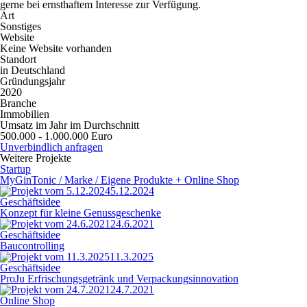
gerne bei ernsthaftem Interesse zur Verfügung.
Art
Sonstiges
Website
Keine Website vorhanden
Standort
in Deutschland
Gründungsjahr
2020
Branche
Immobilien
Umsatz im Jahr im Durchschnitt
500.000 - 1.000.000 Euro
Unverbindlich anfragen
Weitere Projekte
Startup
MyGinTonic / Marke / Eigene Produkte + Online Shop
5.12.2024
Geschäftsidee
Konzept für kleine Genussgeschenke
24.6.2021
Geschäftsidee
Baucontrolling
11.3.2025
Geschäftsidee
ProJu Erfrischungsgetränk und Verpackungsinnovation
24.7.2021
Online Shop