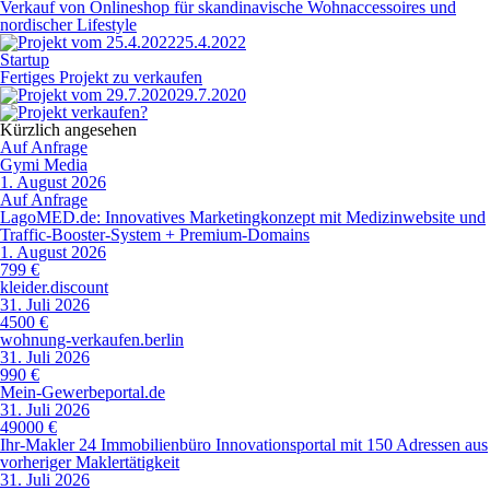
Verkauf von Onlineshop für skandinavische Wohnaccessoires und
nordischer Lifestyle
25.4.2022
Startup
Fertiges Projekt zu verkaufen
29.7.2020
Kürzlich angesehen
Auf Anfrage
Gymi Media
1. August 2026
Auf Anfrage
LagoMED.de: Innovatives Marketingkonzept mit Medizinwebsite und
Traffic-Booster-System + Premium-Domains
1. August 2026
799 €
kleider.discount
31. Juli 2026
4500 €
wohnung-verkaufen.berlin
31. Juli 2026
990 €
Mein-Gewerbeportal.de
31. Juli 2026
49000 €
Ihr-Makler 24 Immobilienbüro Innovationsportal mit 150 Adressen aus
vorheriger Maklertätigkeit
31. Juli 2026