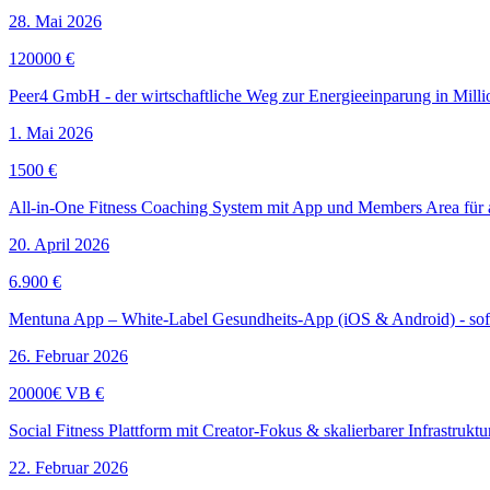
28. Mai 2026
120000 €
Peer4 GmbH - der wirtschaftliche Weg zur Energieeinparung in Mil
1. Mai 2026
1500 €
All-in-One Fitness Coaching System mit App und Members Area für a
20. April 2026
6.900 €
Mentuna App – White-Label Gesundheits-App (iOS & Android) - sofo
26. Februar 2026
20000€ VB €
Social Fitness Plattform mit Creator-Fokus & skalierbarer Infrastrukt
22. Februar 2026