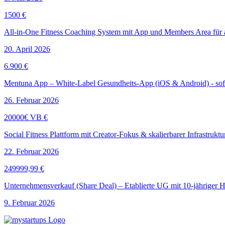
1500 €
All-in-One Fitness Coaching System mit App und Members Area für a
20. April 2026
6.900 €
Mentuna App – White-Label Gesundheits-App (iOS & Android) - sofo
26. Februar 2026
20000€ VB €
Social Fitness Plattform mit Creator-Fokus & skalierbarer Infrastrukt
22. Februar 2026
249999,99 €
Unternehmensverkauf (Share Deal) – Etablierte UG mit 10-jähriger H
9. Februar 2026