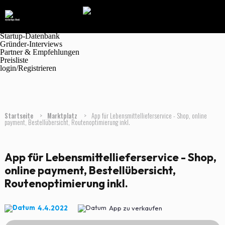
Navigation
Marktplatz
Magazin
Jobanzeigen
Startup-Datenbank
Gründer-Interviews
Partner & Empfehlungen
Preisliste
login/Registrieren
Startseite
>
Marktplatz
>
App für Lebensmittellieferservice - Shop, online
payment, Bestellübersicht, Routenoptimierung inkl.
App für Lebensmittellieferservice - Shop,
online payment, Bestellübersicht,
Routenoptimierung inkl.
4.4.2022
App zu verkaufen