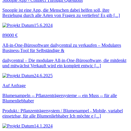
Snoople App - Connect Through Questions
Snoople ist eine App, die Menschen dabei helfen soll, ihre
Beziehung durch alle Arten von Fragen zu vertiefen! Es gib [...]
15.6.2024
89000 €
All-in-One-Bürosoftware dailycentral zu verkaufen – Modulares
Business-Tool für Selbständige &
dailycentral – Die modulare All-in-One-Bürosoftware, die mitdenkt
und mitwächst Verkauft wird ein komplett entwic [...]
24.6.2025
Auf Anfrage
Blumenampeln -- Pflanzenträgersysteme -- ein Muss -- für alle
Blumenliebhaber
Produkt.: Pflanzenträgersystem / Blumenampel - Mobile, variabel
einsetzbar, für alle Blumenliebhaber Ich möchte e [...]
14.1.2024