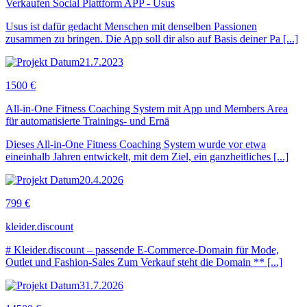
Verkaufen Social Plattform APP - Usus
Usus ist dafür gedacht Menschen mit denselben Passionen
zusammen zu bringen. Die App soll dir also auf Basis deiner Pa [...]
21.7.2023
1500 €
All-in-One Fitness Coaching System mit App und Members Area
für automatisierte Trainings- und Ernä
Dieses All-in-One Fitness Coaching System wurde vor etwa
eineinhalb Jahren entwickelt, mit dem Ziel, ein ganzheitliches [...]
20.4.2026
799 €
kleider.discount
# Kleider.discount – passende E-Commerce-Domain für Mode,
Outlet und Fashion-Sales Zum Verkauf steht die Domain ** [...]
31.7.2026