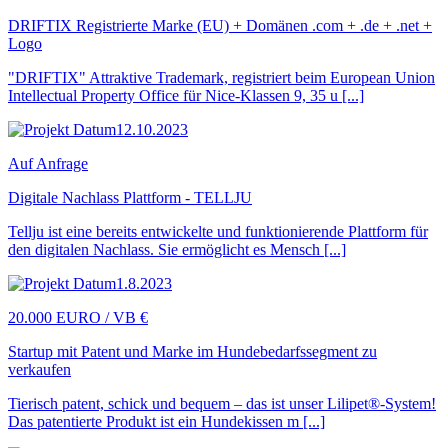
DRIFTIX Registrierte Marke (EU) + Domänen .com + .de + .net +
Logo
"DRIFTIX" Attraktive Trademark, registriert beim European Union
Intellectual Property Office für Nice-Klassen 9, 35 u [...]
12.10.2023
Auf Anfrage
Digitale Nachlass Plattform - TELLJU
Tellju ist eine bereits entwickelte und funktionierende Plattform für
den digitalen Nachlass. Sie ermöglicht es Mensch [...]
1.8.2023
20.000 EURO / VB €
Startup mit Patent und Marke im Hundebedarfssegment zu
verkaufen
Tierisch patent, schick und bequem – das ist unser Lilipet®-System!
Das patentierte Produkt ist ein Hundekissen m [...]