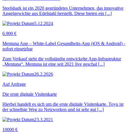
Steelshark ist ein 2020 gegründetes Unternehmen, das innovative
Angelgewichte aus Edelstahl herstellt. Diese bieten ein [...]
5.12.2024
6.900 €
Mentuna App – White-Label Gesundheits-App (iOS & Android) -
sofort einsetzbar
Zum Verkauf steht die vollständig entwickelte App-Infrastruktur
„Mentuna“. Mentuna ist eine seit 2021 live geschal [...]
26.2.2026
Auf Anfrage
Die erste digitale Visitenkarte
Hierbei handelt es sich um die erste digitale Visitenkarte. Toyu ist
der schnellste Weg zu Netzwerken und ist sehr gut [...]
23.3.2021
10000 €