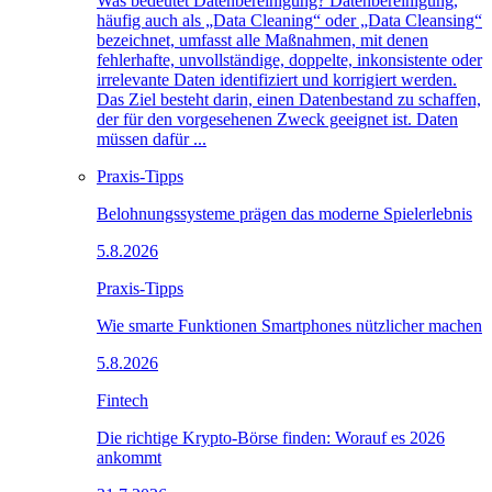
Was bedeutet Datenbereinigung? Datenbereinigung,
häufig auch als „Data Cleaning“ oder „Data Cleansing“
bezeichnet, umfasst alle Maßnahmen, mit denen
fehlerhafte, unvollständige, doppelte, inkonsistente oder
irrelevante Daten identifiziert und korrigiert werden.
Das Ziel besteht darin, einen Datenbestand zu schaffen,
der für den vorgesehenen Zweck geeignet ist. Daten
müssen dafür ...
Praxis-Tipps
Belohnungssysteme prägen das moderne Spielerlebnis
5.8.2026
Praxis-Tipps
Wie smarte Funktionen Smartphones nützlicher machen
5.8.2026
Fintech
Die richtige Krypto-Börse finden: Worauf es 2026
ankommt